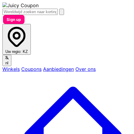
Sign up
Uw regio:
KZ
nl
Winkels
Coupons
Aanbiedingen
Over ons