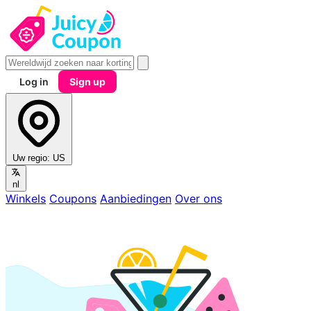
Log in
Sign up
Uw regio:
US
nl
Winkels
Coupons
Aanbiedingen
Over ons