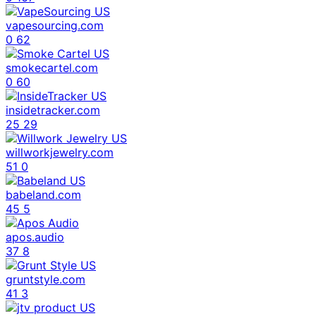
vapesourcing.com
0
62
smokecartel.com
0
60
insidetracker.com
25
29
willworkjewelry.com
51
0
babeland.com
45
5
apos.audio
37
8
gruntstyle.com
41
3