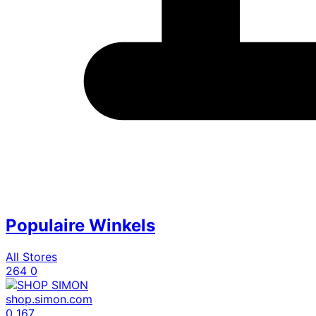
Populaire Winkels
All Stores
264
0
shop.simon.com
0
167