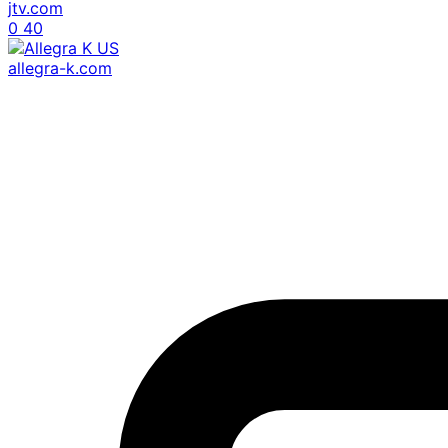
jtv.com
0
40
allegra-k.com