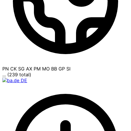
PN
CK
SG
AX
PM
MO
BB
GP
SI
... (239 total)