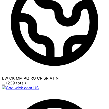
BW
CK
MM
AQ
RO
CR
SR
AT
NF
... (239 total)