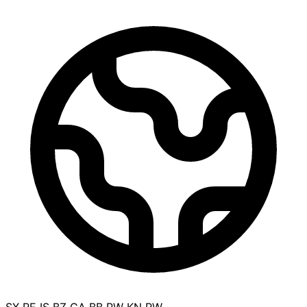
SX
RE
IS
BZ
GA
BB
PW
KN
RW