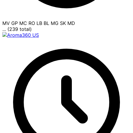
MV
GP
MC
RO
LB
BL
MG
SK
MD
... (239 total)