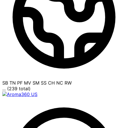
SB
TN
PF
MV
SM
SS
CH
NC
RW
... (239 total)