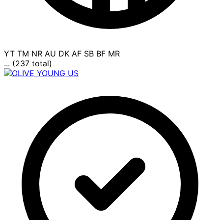
YT
TM
NR
AU
DK
AF
SB
BF
MR
... (237 total)