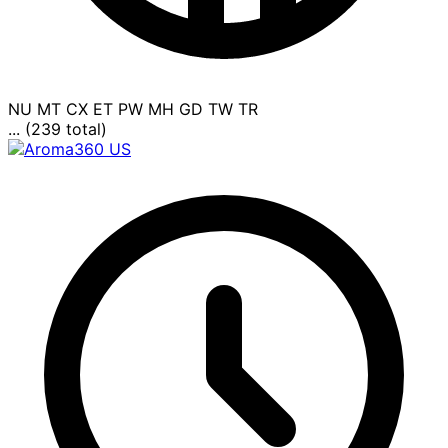
NU
MT
CX
ET
PW
MH
GD
TW
TR
... (239 total)