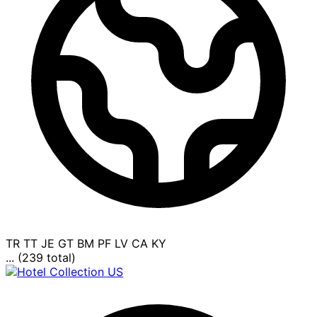
TR
TT
JE
GT
BM
PF
LV
CA
KY
... (239 total)