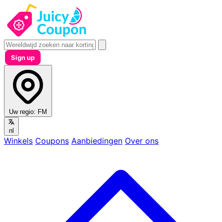
Sign up
Uw regio:
FM
nl
Winkels
Coupons
Aanbiedingen
Over ons