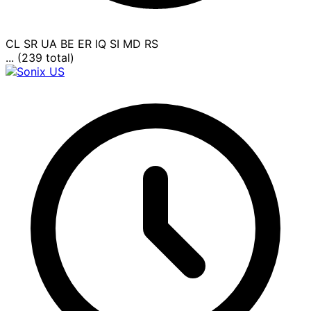
CL
SR
UA
BE
ER
IQ
SI
MD
RS
... (239 total)