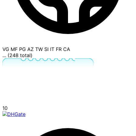
VG
MF
PG
AZ
TW
SI
IT
FR
CA
... (248 total)
10