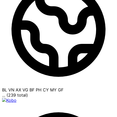
BL
VN
AX
VG
BF
PH
CY
MY
GF
... (239 total)