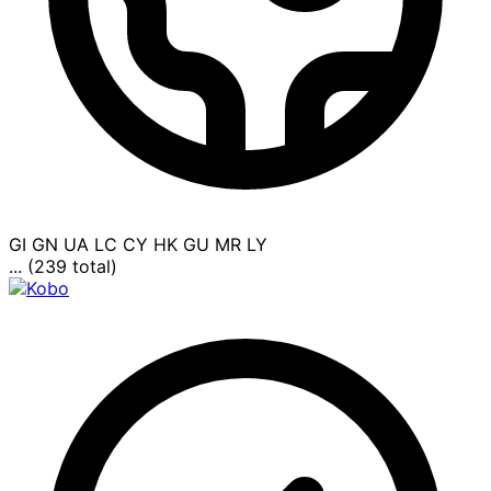
GI
GN
UA
LC
CY
HK
GU
MR
LY
... (239 total)