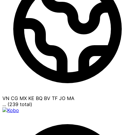
VN
CG
MX
KE
BQ
BV
TF
JO
MA
... (239 total)