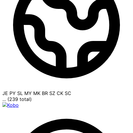
JE
PY
SL
MY
MK
BR
SZ
CK
SC
... (239 total)