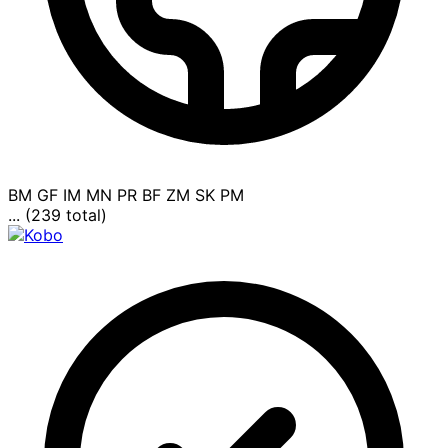
BM
GF
IM
MN
PR
BF
ZM
SK
PM
... (239 total)