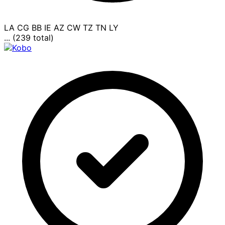
LA
CG
BB
IE
AZ
CW
TZ
TN
LY
... (239 total)