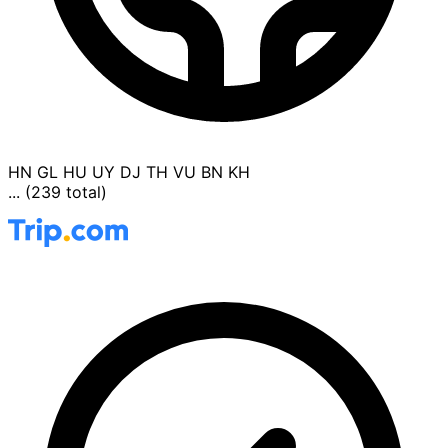
HN
GL
HU
UY
DJ
TH
VU
BN
KH
... (239 total)