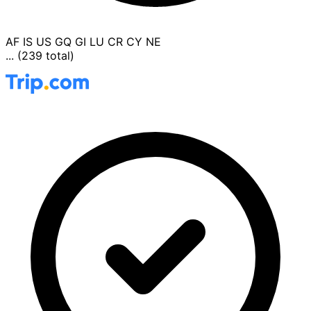
AF
IS
US
GQ
GI
LU
CR
CY
NE
... (239 total)