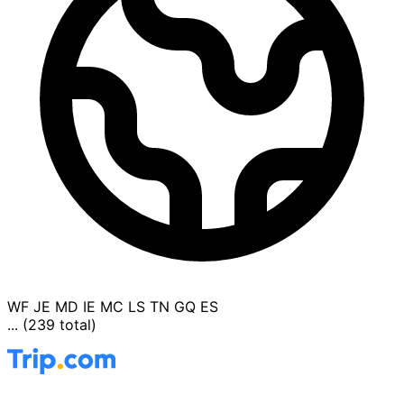
WF
JE
MD
IE
MC
LS
TN
GQ
ES
... (239 total)