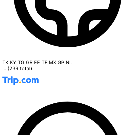
TK
KY
TG
GR
EE
TF
MX
GP
NL
... (239 total)