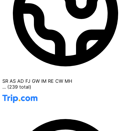
SR
AS
AD
FJ
GW
IM
RE
CW
MH
... (239 total)