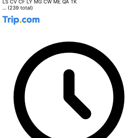
LS
CV
CF
LY
MG
CW
ME
QA
TK
... (239 total)