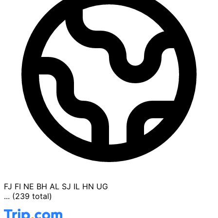
FJ
FI
NE
BH
AL
SJ
IL
HN
UG
... (239 total)