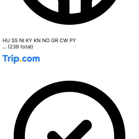
HU
SS
NI
KY
KN
NO
GR
CW
PY
... (239 total)