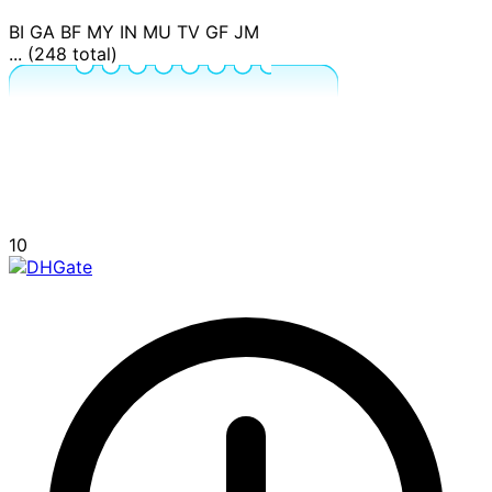
BI
GA
BF
MY
IN
MU
TV
GF
JM
... (248 total)
10