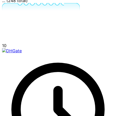
... (248 total)
10