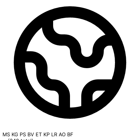
MS
KG
PS
BV
ET
KP
LR
AO
BF