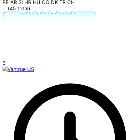
PE
AR
SI
HR
HU
CO
DK
TR
CH
... (45 total)
3