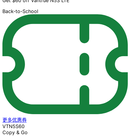
Get $60 off Vantrue N5S LTE
Back-to-School
更多优惠券
VTN5S60
Copy & Go