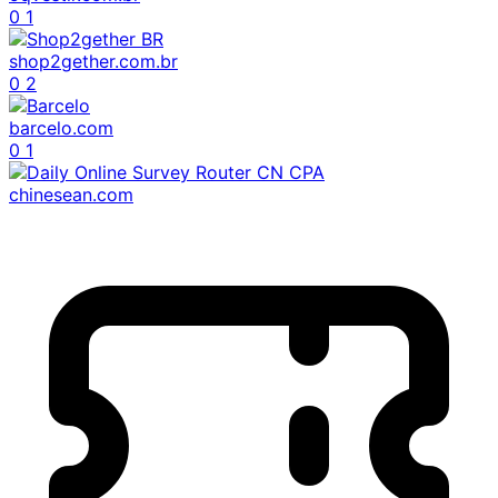
0
1
shop2gether.com.br
0
2
barcelo.com
0
1
chinesean.com