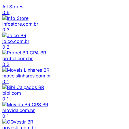
All Stores
0
6
infostore.com.br
0
3
joico.com.br
0
2
probel.com.br
0
2
moveislinhares.com.br
0
1
bibi.com
0
1
movida.com.br
0
1
oqvestir.com.br