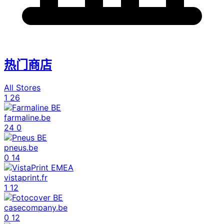
热门商店
All Stores
1
26
farmaline.be
24
0
pneus.be
0
14
vistaprint.fr
1
12
casecompany.be
0
12