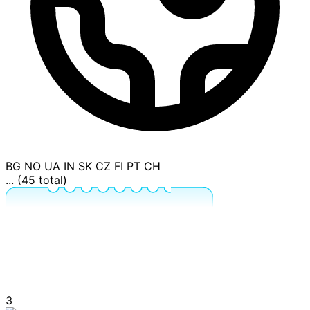
BG
NO
UA
IN
SK
CZ
FI
PT
CH
... (45 total)
3