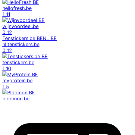
hellofresh.be
1
11
wijnvoordeel.be
0
12
Tenstickers.be BENL BE
nl.tenstickers.be
0
12
tenstickers.be
1
10
myprotein.be
1
5
bloomon.be