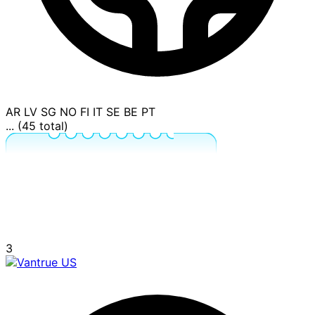
AR
LV
SG
NO
FI
IT
SE
BE
PT
... (45 total)
3