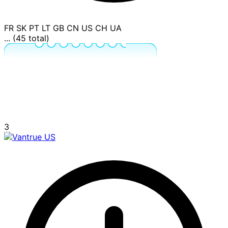
FR
SK
PT
LT
GB
CN
US
CH
UA
... (45 total)
3