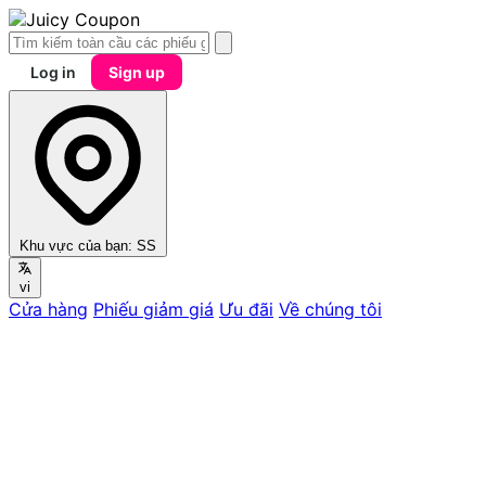
Log in
Sign up
Khu vực của bạn:
SS
vi
Cửa hàng
Phiếu giảm giá
Ưu đãi
Về chúng tôi