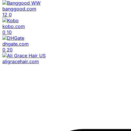
banggood.com
12
0
kobo.com
0
10
dhgate.com
0
20
aligracehair.com