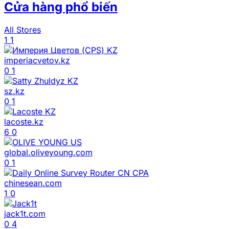
Cửa hàng phổ biến
All Stores
1
1
imperiacvetov.kz
0
1
sz.kz
0
1
lacoste.kz
6
0
global.oliveyoung.com
0
1
chinesean.com
1
0
jack1t.com
0
4