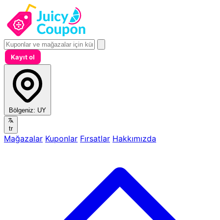
Kayıt ol
Bölgeniz:
UY
tr
Mağazalar
Kuponlar
Fırsatlar
Hakkımızda