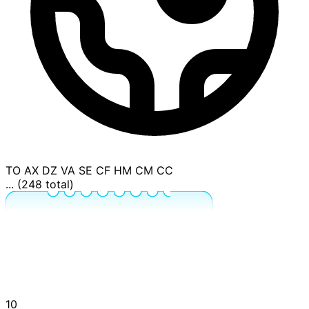
TO
AX
DZ
VA
SE
CF
HM
CM
CC
... (248 total)
10