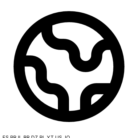
ES
PR
IL
BR
DZ
PL
YT
US
JO