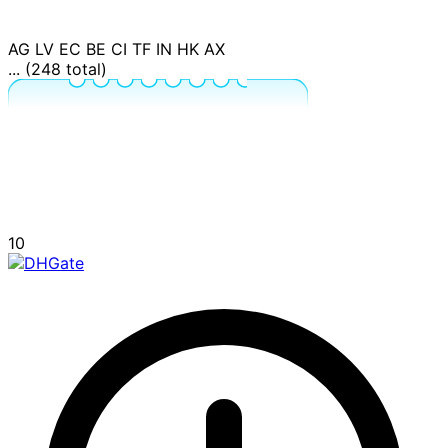
AG
LV
EC
BE
CI
TF
IN
HK
AX
... (248 total)
10