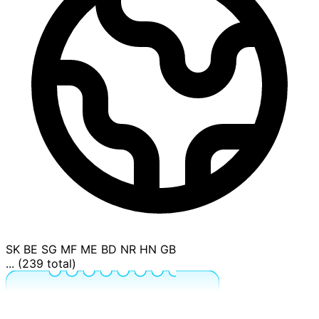
SK
BE
SG
MF
ME
BD
NR
HN
GB
... (239 total)