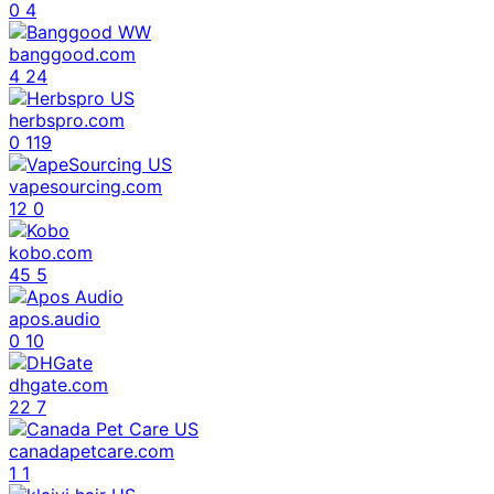
0
4
banggood.com
4
24
herbspro.com
0
119
vapesourcing.com
12
0
kobo.com
45
5
apos.audio
0
10
dhgate.com
22
7
canadapetcare.com
1
1