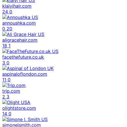
klaiyihair.com
24
0
annoushka.com
0
20
aligracehair.com
18
1
facethefuture.co.uk
3
0
aspinaloflondon.com
11
0
trip.com
2
3
olightstore.com
14
0
simoneismith.com