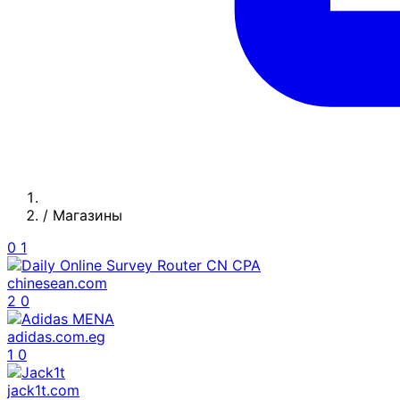
/
Магазины
0
1
chinesean.com
2
0
adidas.com.eg
1
0
jack1t.com