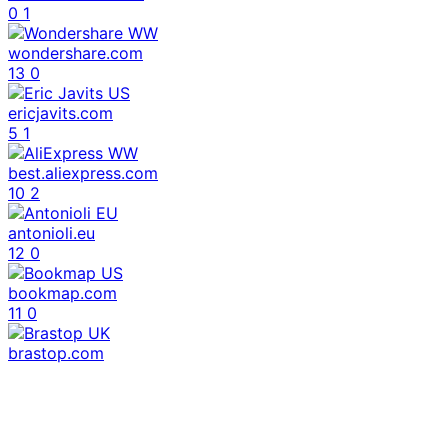
0
1
wondershare.com
13
0
ericjavits.com
5
1
best.aliexpress.com
10
2
antonioli.eu
12
0
bookmap.com
11
0
brastop.com