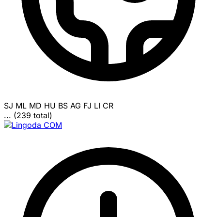
SJ
ML
MD
HU
BS
AG
FJ
LI
CR
... (239 total)