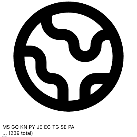
MS
GQ
KN
PY
JE
EC
TG
SE
PA
... (239 total)