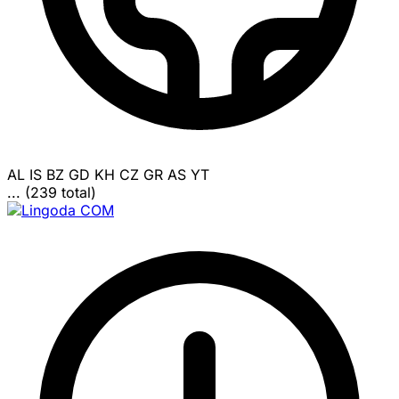
AL
IS
BZ
GD
KH
CZ
GR
AS
YT
... (239 total)