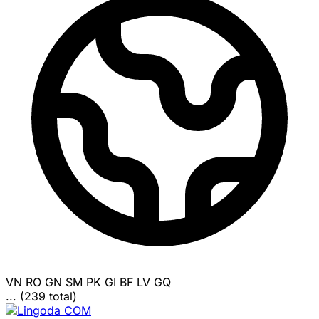
VN
RO
GN
SM
PK
GI
BF
LV
GQ
... (239 total)