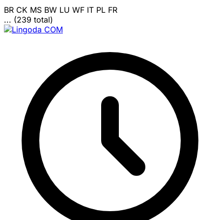
BR
CK
MS
BW
LU
WF
IT
PL
FR
... (239 total)