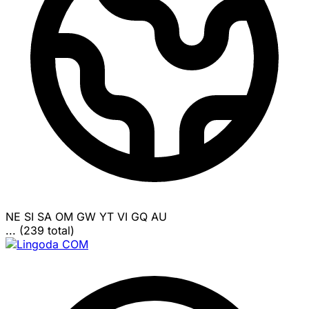
NE
SI
SA
OM
GW
YT
VI
GQ
AU
... (239 total)