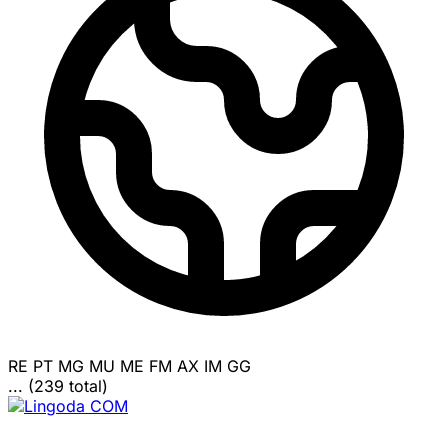
RE
PT
MG
MU
ME
FM
AX
IM
GG
... (239 total)