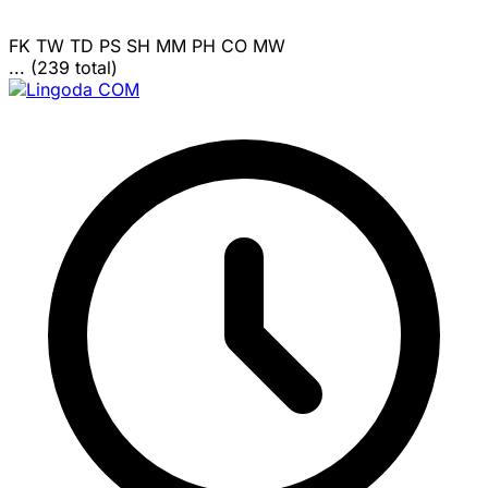
FK
TW
TD
PS
SH
MM
PH
CO
MW
... (239 total)