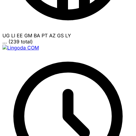
UG
LI
EE
GM
BA
PT
AZ
GS
LY
... (239 total)