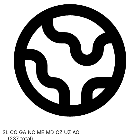
SL
CO
GA
NC
ME
MD
CZ
UZ
AO
... (237 total)