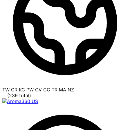
TW
CR
KG
PW
CV
GG
TR
MA
NZ
... (239 total)