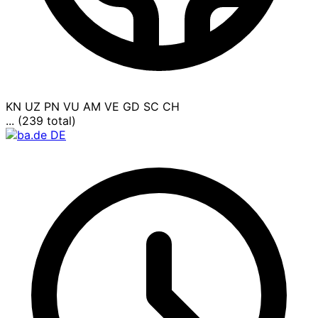
KN
UZ
PN
VU
AM
VE
GD
SC
CH
... (239 total)