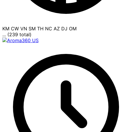
KM
CW
VN
SM
TH
NC
AZ
DJ
OM
... (239 total)