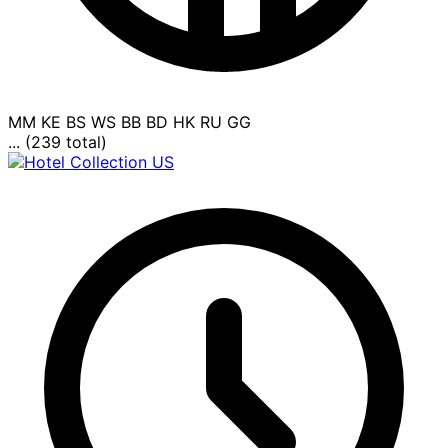
MM
KE
BS
WS
BB
BD
HK
RU
GG
... (239 total)