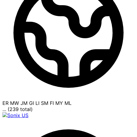
ER
MW
JM
GI
LI
SM
FI
MY
ML
... (239 total)