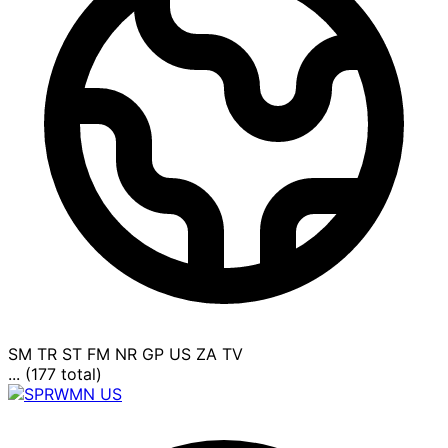
SM
TR
ST
FM
NR
GP
US
ZA
TV
... (177 total)