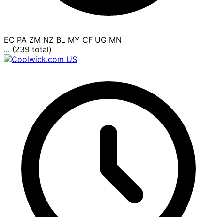
EC
PA
ZM
NZ
BL
MY
CF
UG
MN
... (239 total)