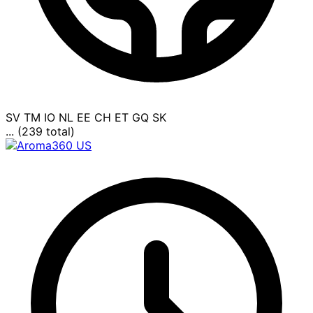
SV
TM
IO
NL
EE
CH
ET
GQ
SK
... (239 total)