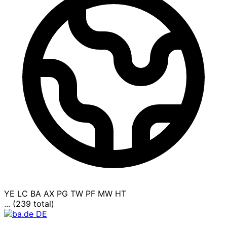
YE
LC
BA
AX
PG
TW
PF
MW
HT
... (239 total)