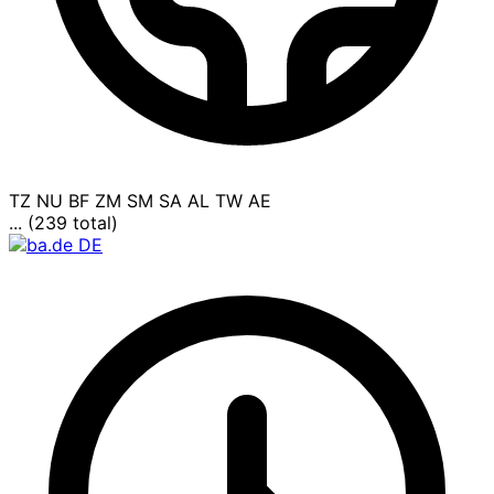
TZ
NU
BF
ZM
SM
SA
AL
TW
AE
... (239 total)