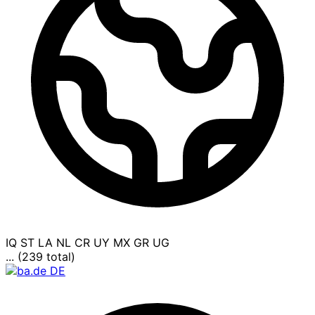
IQ
ST
LA
NL
CR
UY
MX
GR
UG
... (239 total)