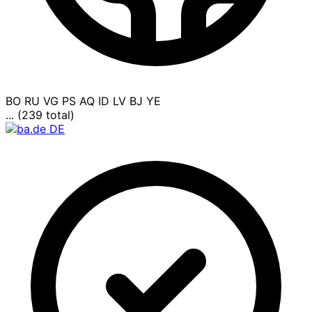
BO
RU
VG
PS
AQ
ID
LV
BJ
YE
... (239 total)