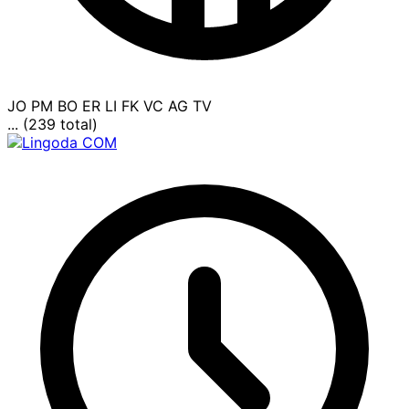
JO
PM
BO
ER
LI
FK
VC
AG
TV
... (239 total)