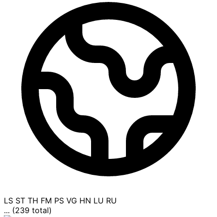
LS
ST
TH
FM
PS
VG
HN
LU
RU
... (239 total)