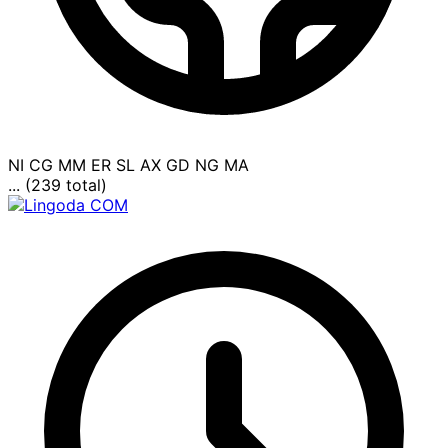
NI
CG
MM
ER
SL
AX
GD
NG
MA
... (239 total)