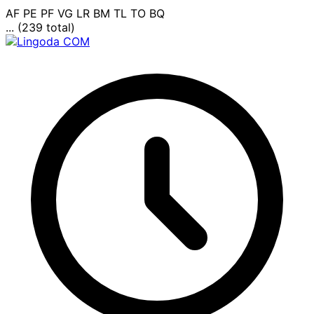
AF
PE
PF
VG
LR
BM
TL
TO
BQ
... (239 total)