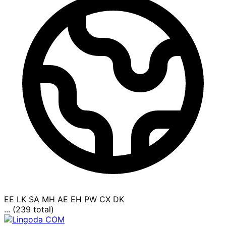
EE
LK
SA
MH
AE
EH
PW
CX
DK
... (239 total)