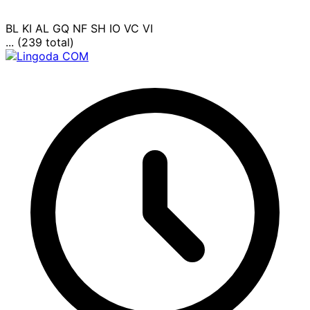
BL
KI
AL
GQ
NF
SH
IO
VC
VI
... (239 total)