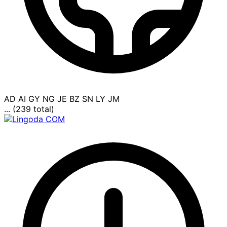
AD
AI
GY
NG
JE
BZ
SN
LY
JM
... (239 total)