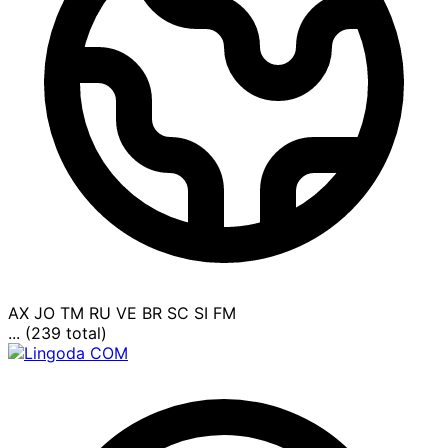
AX
JO
TM
RU
VE
BR
SC
SI
FM
... (239 total)