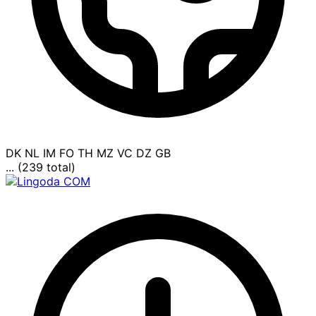
DK
NL
IM
FO
TH
MZ
VC
DZ
GB
... (239 total)