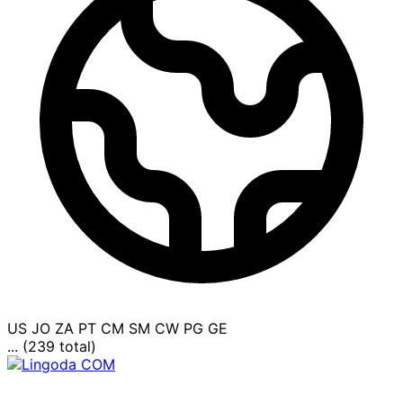
US
JO
ZA
PT
CM
SM
CW
PG
GE
... (239 total)