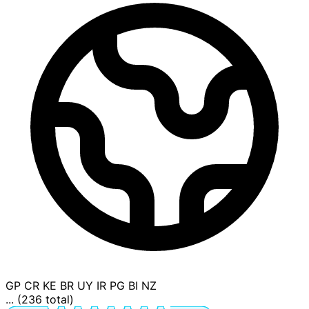
GP
CR
KE
BR
UY
IR
PG
BI
NZ
... (236 total)