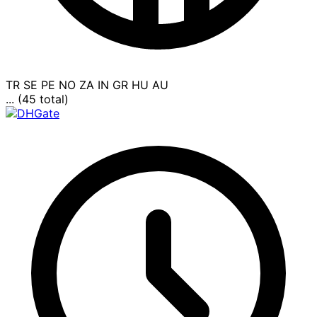
TR
SE
PE
NO
ZA
IN
GR
HU
AU
... (45 total)