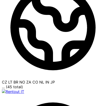
CZ
LT
BR
NO
ZA
CO
NL
IN
JP
... (45 total)