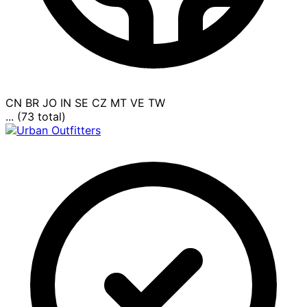
CN
BR
JO
IN
SE
CZ
MT
VE
TW
... (73 total)