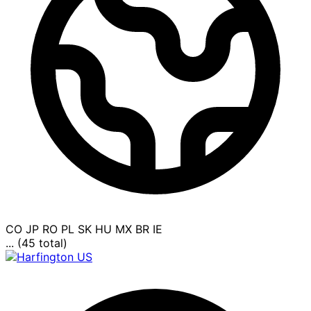
CO
JP
RO
PL
SK
HU
MX
BR
IE
... (45 total)