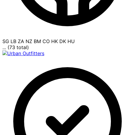
SG
LB
ZA
NZ
BM
CO
HK
DK
HU
... (73 total)