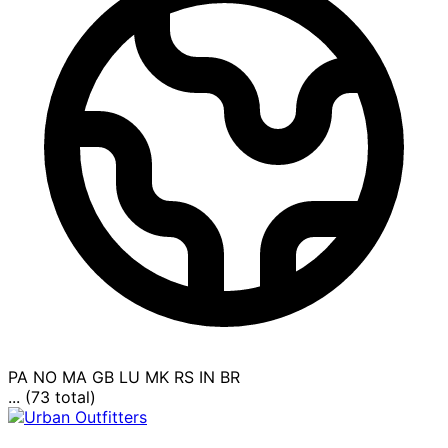
PA
NO
MA
GB
LU
MK
RS
IN
BR
... (73 total)