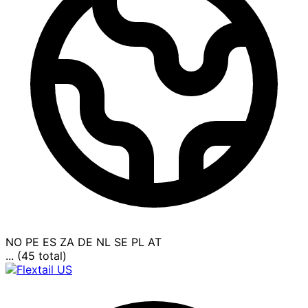
NO
PE
ES
ZA
DE
NL
SE
PL
AT
... (45 total)