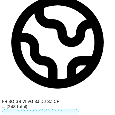
PR
SO
GB
VI
VG
SJ
DJ
SZ
CF
... (248 total)