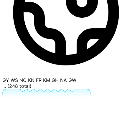
GY
WS
NC
KN
FR
KM
GH
NA
GW
... (248 total)