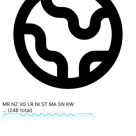
MR
NZ
VG
LR
NI
ST
MA
SN
KW
... (248 total)