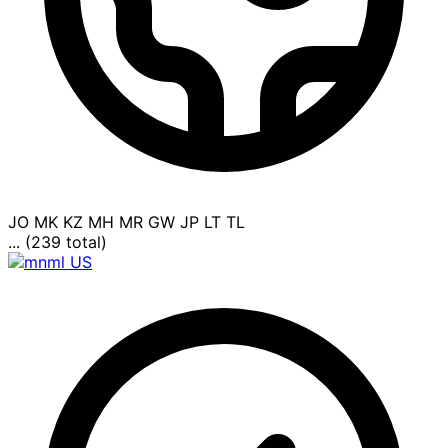
JO
MK
KZ
MH
MR
GW
JP
LT
TL
... (239 total)