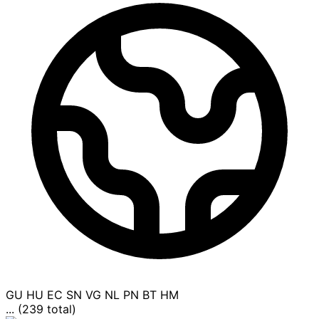
GU
HU
EC
SN
VG
NL
PN
BT
HM
... (239 total)