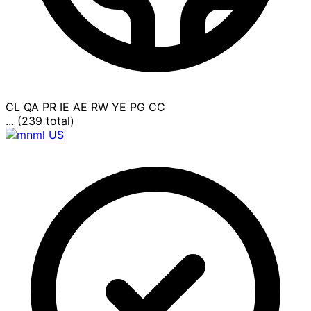
CL
QA
PR
IE
AE
RW
YE
PG
CC
... (239 total)