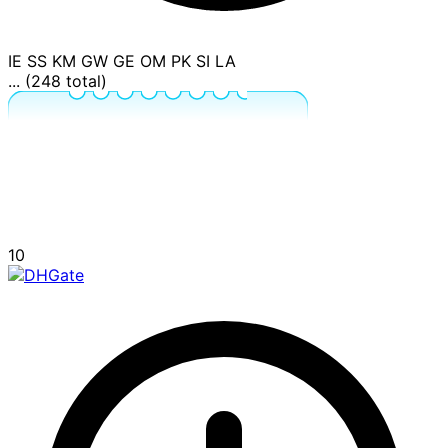
IE
SS
KM
GW
GE
OM
PK
SI
LA
... (248 total)
10