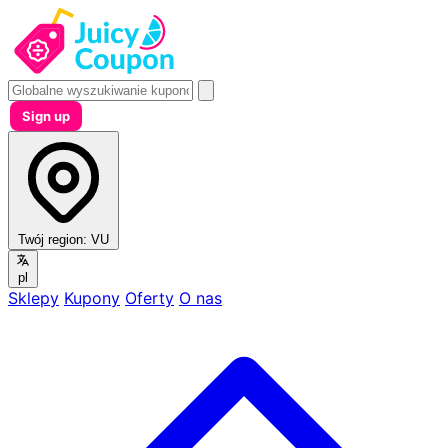
Sign up
Twój region:
VU
pl
Sklepy
Kupony
Oferty
O nas