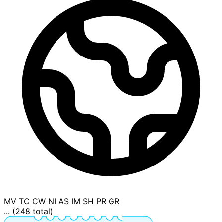
MV
TC
CW
NI
AS
IM
SH
PR
GR
... (248 total)