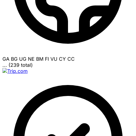
GA
BG
UG
NE
BM
FI
VU
CY
CC
... (239 total)