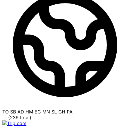
TO
SB
AD
HM
EC
MN
SL
GH
PA
... (239 total)