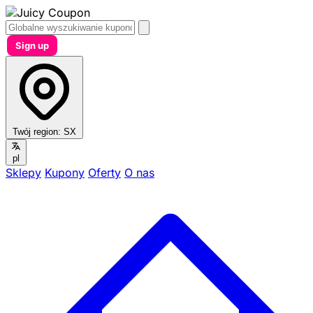
Sign up
Twój region:
SX
pl
Sklepy
Kupony
Oferty
O nas