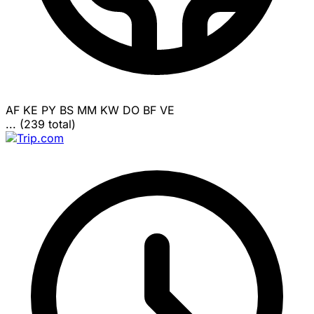
AF
KE
PY
BS
MM
KW
DO
BF
VE
... (239 total)