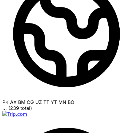
PK
AX
BM
CG
UZ
TT
YT
MN
BO
... (239 total)