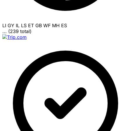
LI
GY
IL
LS
ET
GB
WF
MH
ES
... (239 total)