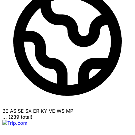
BE
AS
SE
SX
ER
KY
VE
WS
MP
... (239 total)