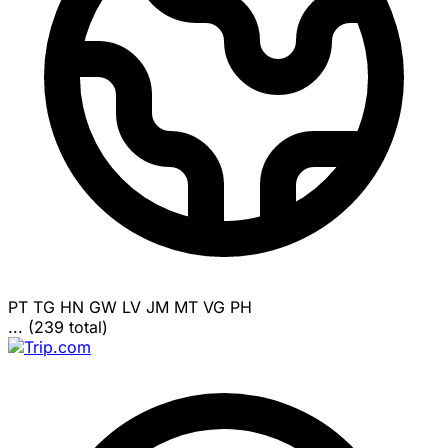
PT
TG
HN
GW
LV
JM
MT
VG
PH
... (239 total)