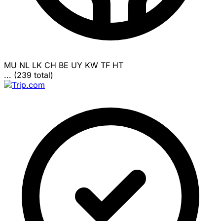
MU
NL
LK
CH
BE
UY
KW
TF
HT
... (239 total)