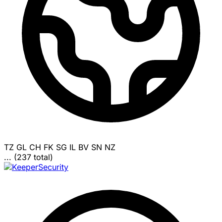
TZ
GL
CH
FK
SG
IL
BV
SN
NZ
... (237 total)