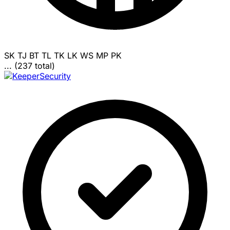
SK
TJ
BT
TL
TK
LK
WS
MP
PK
... (237 total)