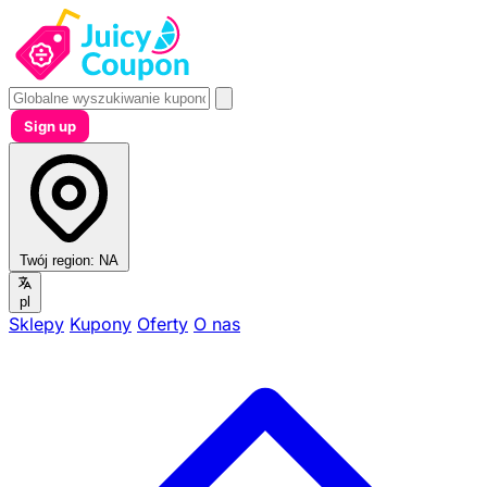
Sign up
Twój region:
NA
pl
Sklepy
Kupony
Oferty
O nas