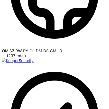
OM
SZ
BW
PY
CL
DM
BG
GM
LR
... (237 total)