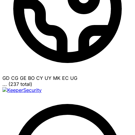
GD
CG
GE
BO
CY
UY
MK
EC
UG
... (237 total)