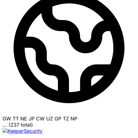
GW
TT
NE
JP
CW
UZ
GP
TZ
NP
... (237 total)