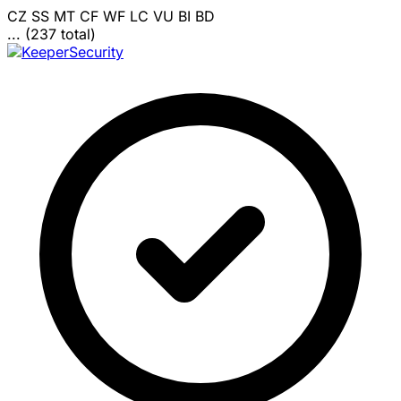
CZ
SS
MT
CF
WF
LC
VU
BI
BD
... (237 total)