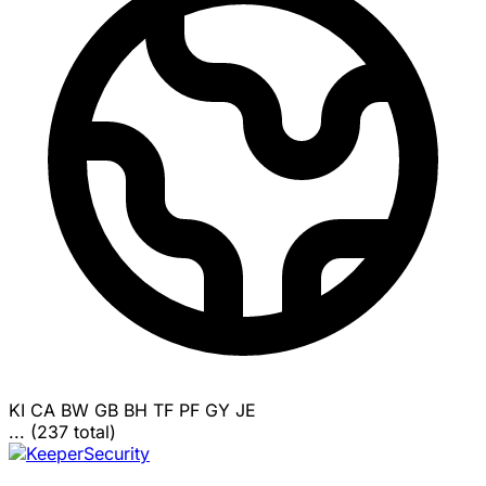
KI
CA
BW
GB
BH
TF
PF
GY
JE
... (237 total)