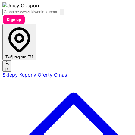
Sign up
Twój region:
FM
pl
Sklepy
Kupony
Oferty
O nas