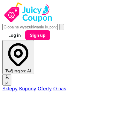
Log in
Sign up
Twój region:
AI
pl
Sklepy
Kupony
Oferty
O nas