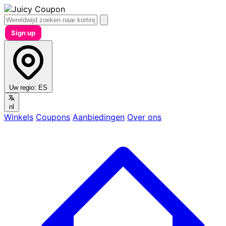
Sign up
Uw regio:
ES
nl
Winkels
Coupons
Aanbiedingen
Over ons