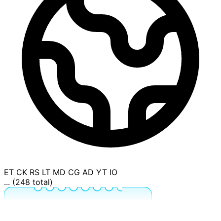
ET
CK
RS
LT
MD
CG
AD
YT
IO
... (248 total)