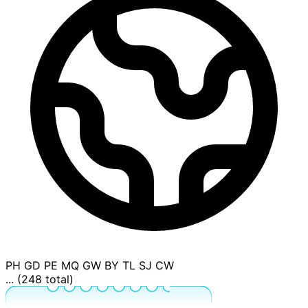
PH
GD
PE
MQ
GW
BY
TL
SJ
CW
... (248 total)