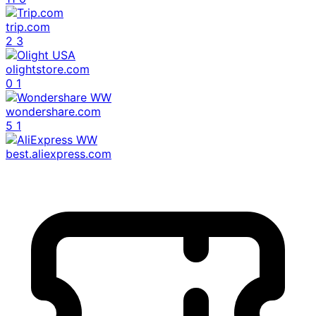
trip.com
2
3
olightstore.com
0
1
wondershare.com
5
1
best.aliexpress.com