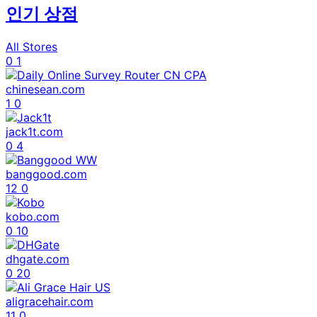
인기 상점
All Stores
0
1
chinesean.com
1
0
jack1t.com
0
4
banggood.com
12
0
kobo.com
0
10
dhgate.com
0
20
aligracehair.com
11
0