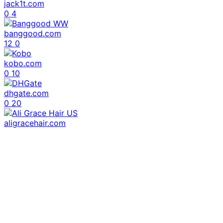
jack1t.com
0
4
banggood.com
12
0
kobo.com
0
10
dhgate.com
0
20
aligracehair.com