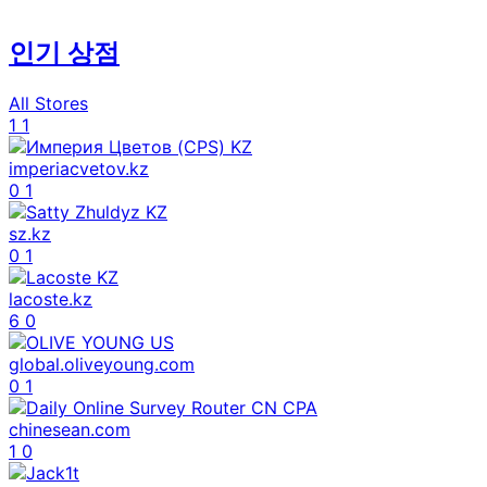
인기 상점
All Stores
1
1
imperiacvetov.kz
0
1
sz.kz
0
1
lacoste.kz
6
0
global.oliveyoung.com
0
1
chinesean.com
1
0