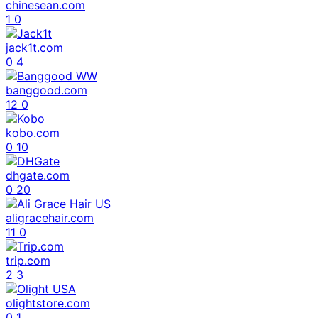
chinesean.com
1
0
jack1t.com
0
4
banggood.com
12
0
kobo.com
0
10
dhgate.com
0
20
aligracehair.com
11
0
trip.com
2
3
olightstore.com
0
1