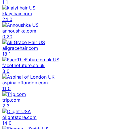
1
1
klaiyihair.com
24
0
annoushka.com
0
20
aligracehair.com
18
1
facethefuture.co.uk
3
0
aspinaloflondon.com
11
0
trip.com
2
3
olightstore.com
14
0