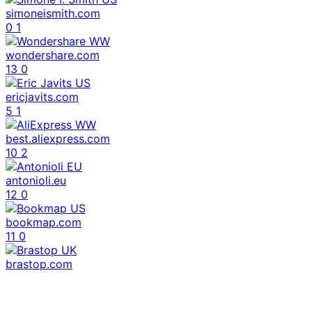
simoneismith.com
0
1
wondershare.com
13
0
ericjavits.com
5
1
best.aliexpress.com
10
2
antonioli.eu
12
0
bookmap.com
11
0
brastop.com