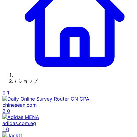
/
ショップ
0
1
chinesean.com
2
0
adidas.com.eg
1
0