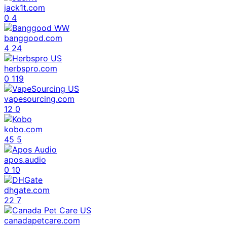
jack1t.com
0
4
banggood.com
4
24
herbspro.com
0
119
vapesourcing.com
12
0
kobo.com
45
5
apos.audio
0
10
dhgate.com
22
7
canadapetcare.com