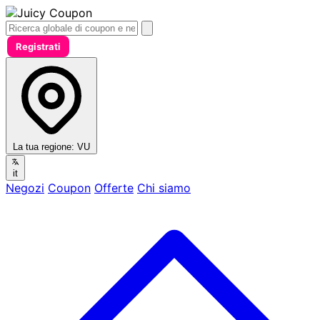
Registrati
La tua regione:
VU
it
Negozi
Coupon
Offerte
Chi siamo