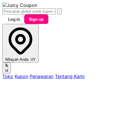
Log in
Sign up
Wilayah Anda:
UY
id
Toko
Kupon
Penawaran
Tentang Kami