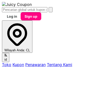
Log in
Sign up
Wilayah Anda:
CL
id
Toko
Kupon
Penawaran
Tentang Kami