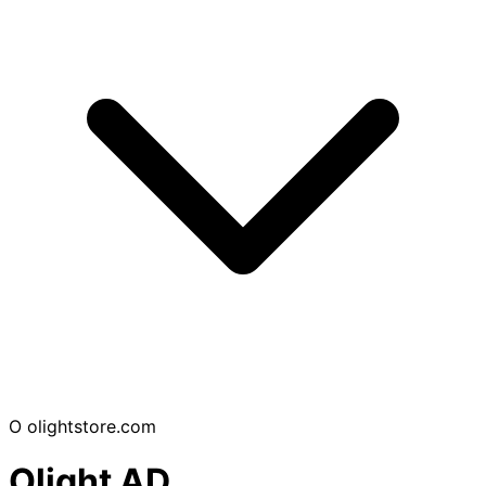
O
olightstore.com
Olight AD