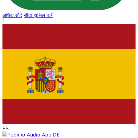
अधिक सौदे
सौदा हासिल करें
1
ES