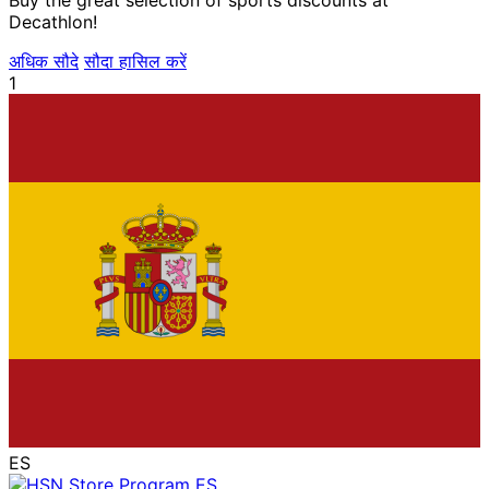
Decathlon!
अधिक सौदे
सौदा हासिल करें
1
ES