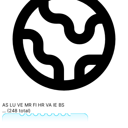
AS
LU
VE
MR
FI
HR
VA
IE
BS
... (248 total)