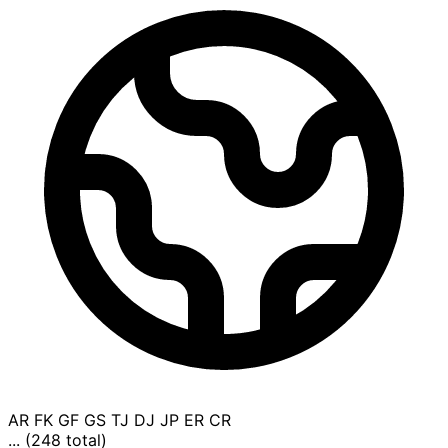
AR
FK
GF
GS
TJ
DJ
JP
ER
CR
... (248 total)