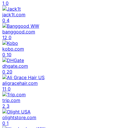
1
0
jack1t.com
0
4
banggood.com
12
0
kobo.com
0
10
dhgate.com
0
20
aligracehair.com
11
0
trip.com
2
3
olightstore.com
0
1