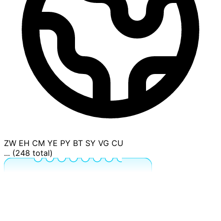
ZW
EH
CM
YE
PY
BT
SY
VG
CU
... (248 total)