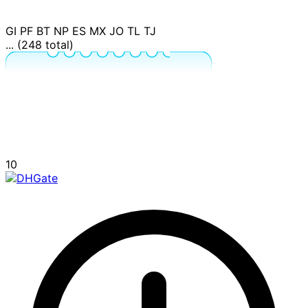
GI
PF
BT
NP
ES
MX
JO
TL
TJ
... (248 total)
10