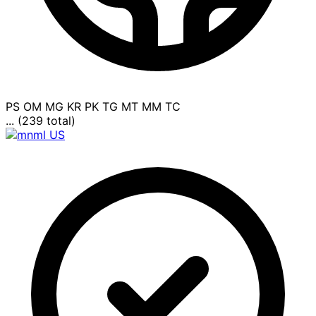
PS
OM
MG
KR
PK
TG
MT
MM
TC
... (239 total)