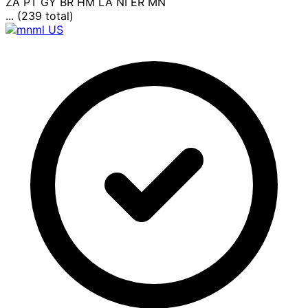
ZA
PT
GY
BR
HM
LA
NI
ER
MN
... (239 total)