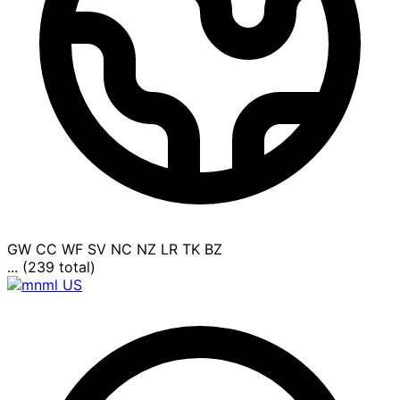
GW
CC
WF
SV
NC
NZ
LR
TK
BZ
... (239 total)