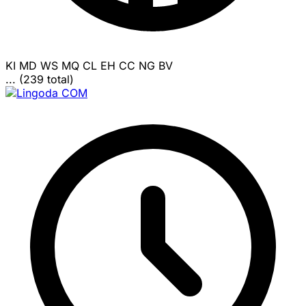
KI
MD
WS
MQ
CL
EH
CC
NG
BV
... (239 total)