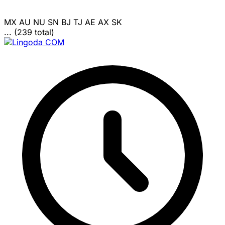
MX
AU
NU
SN
BJ
TJ
AE
AX
SK
... (239 total)