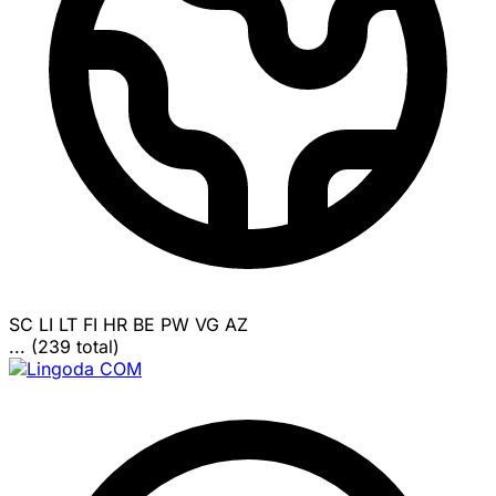
SC
LI
LT
FI
HR
BE
PW
VG
AZ
... (239 total)