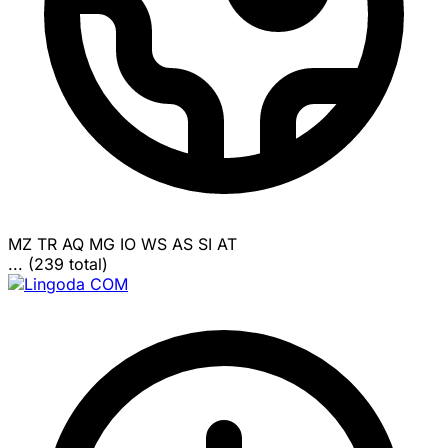
MZ
TR
AQ
MG
IO
WS
AS
SI
AT
... (239 total)