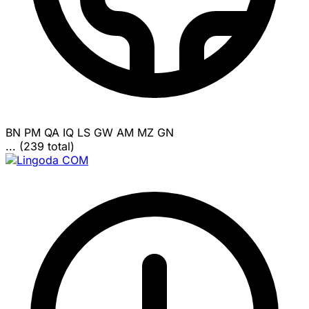
BN
PM
QA
IQ
LS
GW
AM
MZ
GN
... (239 total)