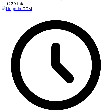
... (239 total)