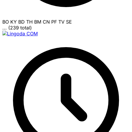
BO
KY
BD
TH
BM
CN
PF
TV
SE
... (239 total)