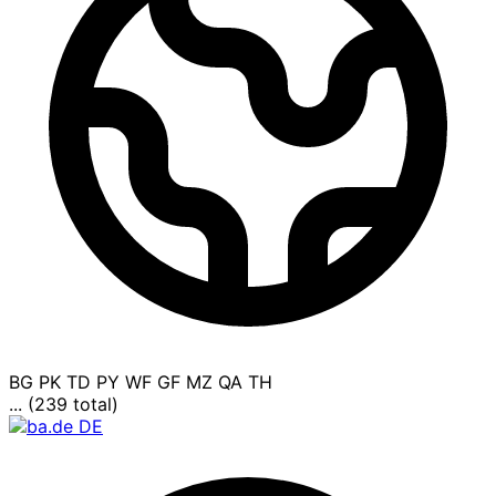
BG
PK
TD
PY
WF
GF
MZ
QA
TH
... (239 total)