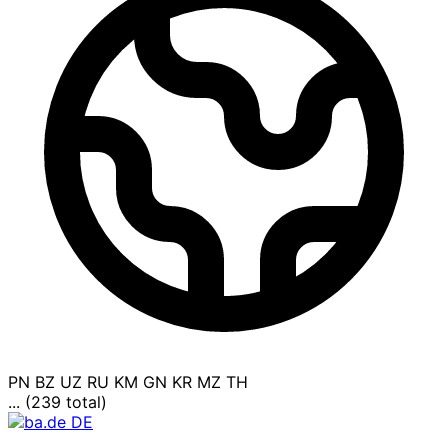
PN
BZ
UZ
RU
KM
GN
KR
MZ
TH
... (239 total)