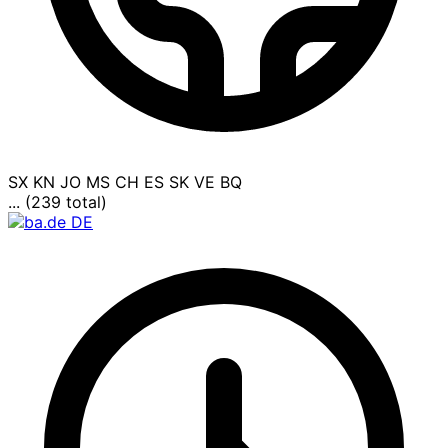
SX
KN
JO
MS
CH
ES
SK
VE
BQ
... (239 total)