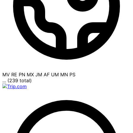
MV
RE
PN
MX
JM
AF
UM
MN
PS
... (239 total)