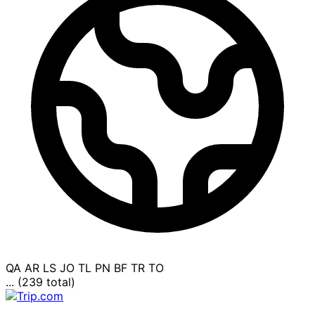
QA
AR
LS
JO
TL
PN
BF
TR
TO
... (239 total)