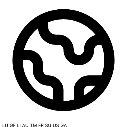
LU
GF
LI
AU
TM
FR
SG
US
GA