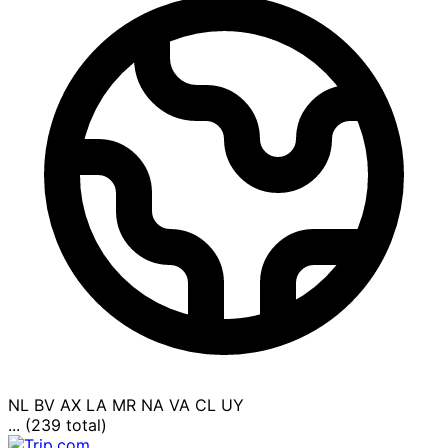
NL
BV
AX
LA
MR
NA
VA
CL
UY
... (239 total)