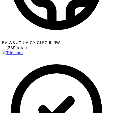
BV
WS
JO
UA
CY
GI
EC
IL
RW
... (239 total)