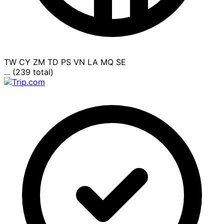
TW
CY
ZM
TD
PS
VN
LA
MQ
SE
... (239 total)