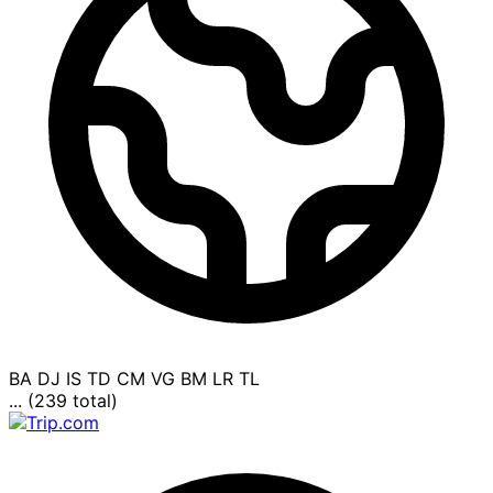
BA
DJ
IS
TD
CM
VG
BM
LR
TL
... (239 total)