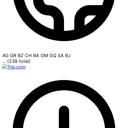
AG
GR
BZ
CH
BA
OM
GQ
SA
BJ
... (239 total)