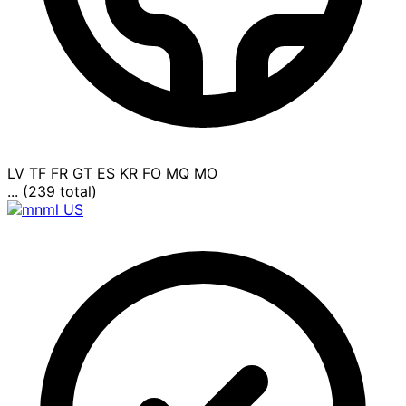
LV
TF
FR
GT
ES
KR
FO
MQ
MO
... (239 total)