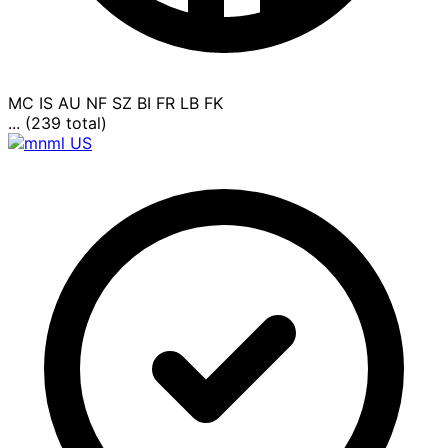
MC
IS
AU
NF
SZ
BI
FR
LB
FK
... (239 total)