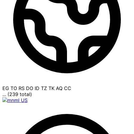
EG
TO
RS
DO
ID
TZ
TK
AQ
CC
... (239 total)