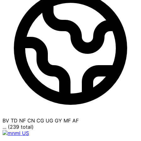
BV
TD
NF
CN
CG
UG
GY
MF
AF
... (239 total)