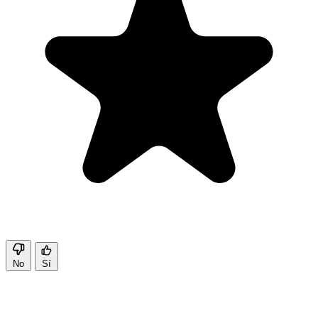
No
Sí