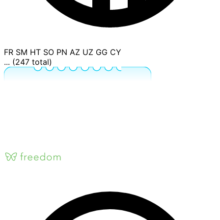
FR
SM
HT
SO
PN
AZ
UZ
GG
CY
... (247 total)