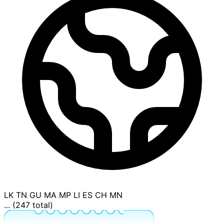
LK
TN
GU
MA
MP
LI
ES
CH
MN
... (247 total)