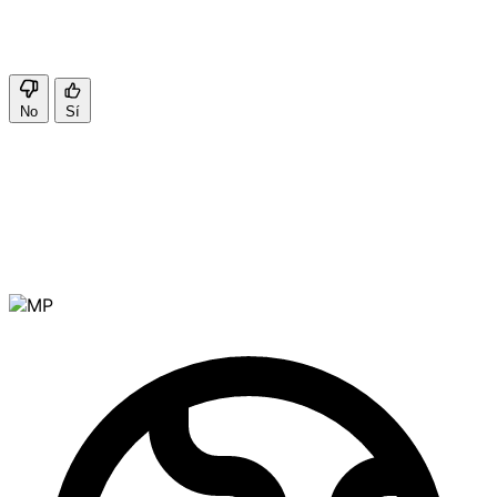
No
Sí