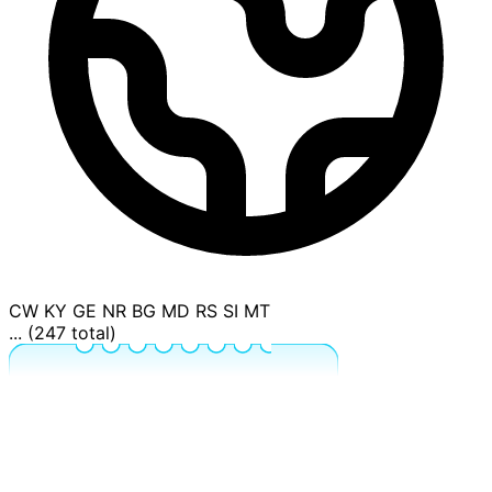
CW
KY
GE
NR
BG
MD
RS
SI
MT
... (247 total)