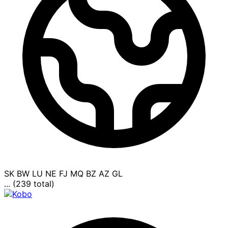
SK
BW
LU
NE
FJ
MQ
BZ
AZ
GL
... (239 total)