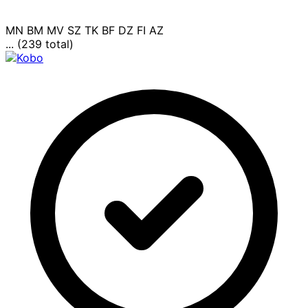
MN
BM
MV
SZ
TK
BF
DZ
FI
AZ
... (239 total)