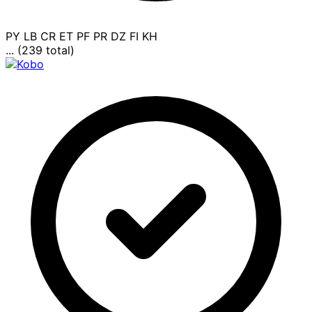
PY
LB
CR
ET
PF
PR
DZ
FI
KH
... (239 total)