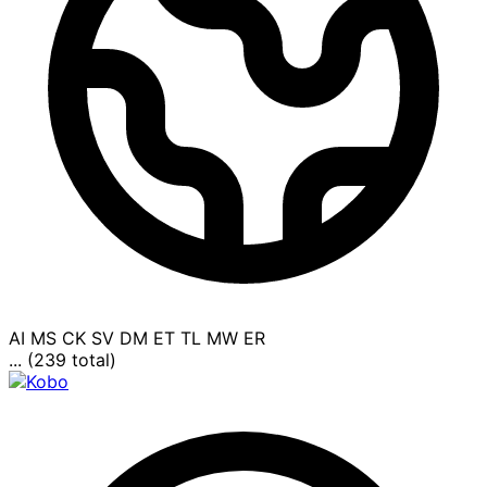
AI
MS
CK
SV
DM
ET
TL
MW
ER
... (239 total)