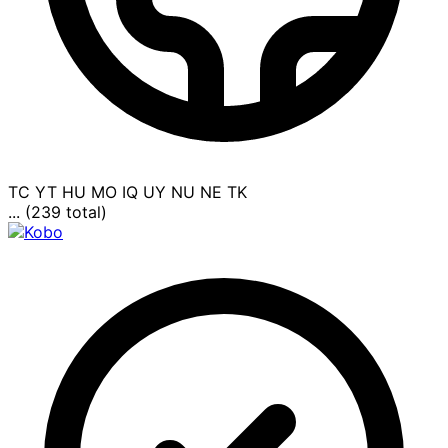
TC
YT
HU
MO
IQ
UY
NU
NE
TK
... (239 total)