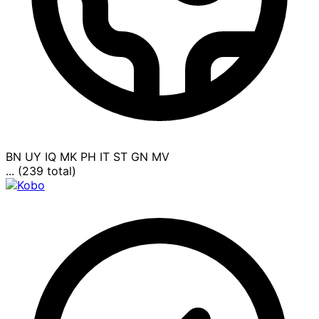
BN
UY
IQ
MK
PH
IT
ST
GN
MV
... (239 total)