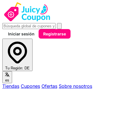
Iniciar sesión
Registrarse
Tu Región:
DE
es
Tiendas
Cupones
Ofertas
Sobre nosotros