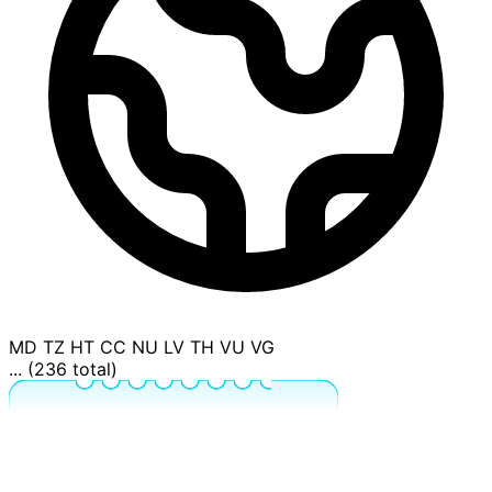
MD
TZ
HT
CC
NU
LV
TH
VU
VG
... (236 total)