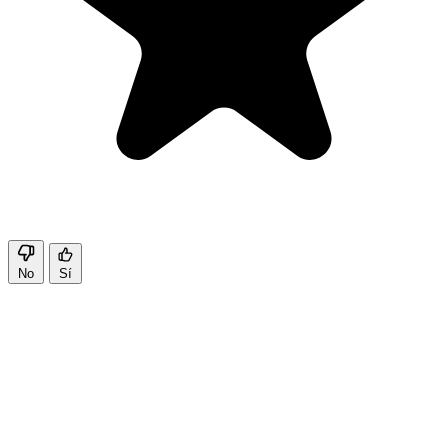
No
Sí