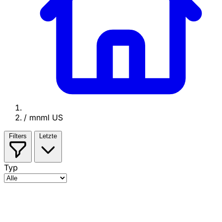
/
mnml US
Filters
Letzte
Typ