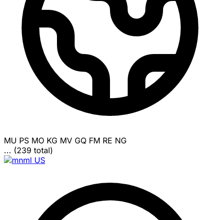
MU
PS
MO
KG
MV
GQ
FM
RE
NG
... (239 total)