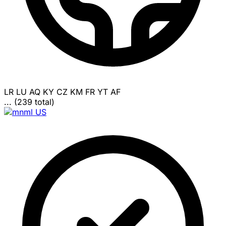
LR
LU
AQ
KY
CZ
KM
FR
YT
AF
... (239 total)