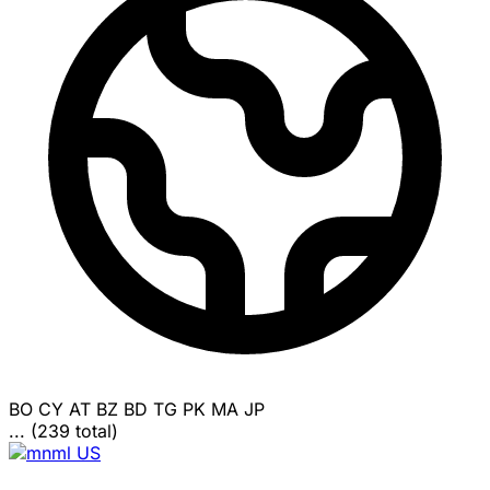
BO
CY
AT
BZ
BD
TG
PK
MA
JP
... (239 total)